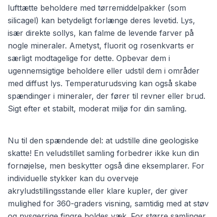
lufttætte beholdere med tørremiddelpakker (som
silicagel) kan betydeligt forlænge deres levetid. Lys,
især direkte sollys, kan falme de levende farver på
nogle mineraler. Ametyst, fluorit og rosenkvarts er
særligt modtagelige for dette. Opbevar dem i
ugennemsigtige beholdere eller udstil dem i områder
med diffust lys. Temperaturudsving kan også skabe
spændinger i mineraler, der fører til revner eller brud.
Sigt efter et stabilt, moderat miljø for din samling.
Nu til den spændende del: at udstille dine geologiske
skatte! En veludstillet samling forbedrer ikke kun din
fornøjelse, men beskytter også dine eksemplarer. For
individuelle stykker kan du overveje
akryludstillingsstande eller klare kupler, der giver
mulighed for 360-graders visning, samtidig med at støv
og nysgerrige fingre holdes væk. For større samlinger