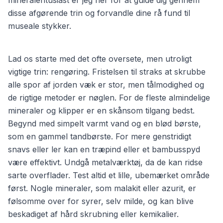
mineralentusiast er jeg her for at guide dig gennem
disse afgørende trin og forvandle dine rå fund til
museale stykker.
Lad os starte med det ofte oversete, men utroligt
vigtige trin: rengøring. Fristelsen til straks at skrubbe
alle spor af jorden væk er stor, men tålmodighed og
de rigtige metoder er nøglen. For de fleste almindelige
mineraler og klipper er en skånsom tilgang bedst.
Begynd med simpelt varmt vand og en blød børste,
som en gammel tandbørste. For mere genstridigt
snavs eller ler kan en træpind eller et bambusspyd
være effektivt. Undgå metalværktøj, da de kan ridse
sarte overflader. Test altid et lille, ubemærket område
først. Nogle mineraler, som malakit eller azurit, er
følsomme over for syrer, selv milde, og kan blive
beskadiget af hård skrubning eller kemikalier.