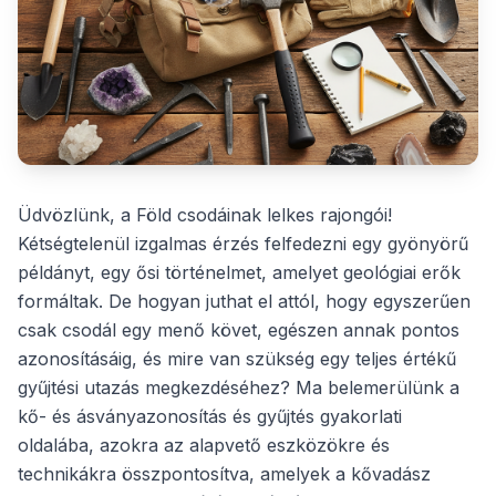
Üdvözlünk, a Föld csodáinak lelkes rajongói!
Kétségtelenül izgalmas érzés felfedezni egy gyönyörű
példányt, egy ősi történelmet, amelyet geológiai erők
formáltak. De hogyan juthat el attól, hogy egyszerűen
csak csodál egy menő követ, egészen annak pontos
azonosításáig, és mire van szükség egy teljes értékű
gyűjtési utazás megkezdéséhez? Ma belemerülünk a
kő- és ásványazonosítás és gyűjtés gyakorlati
oldalába, azokra az alapvető eszközökre és
technikákra összpontosítva, amelyek a kővadász