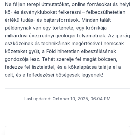
Ne féljen terepi útmutatókat, online forrásokat és helyi
kő- és ásványklubokat felkeresni – felbecsülhetetlen
értékű tudás- és bajtársforrások. Minden talált
példánynak van egy története, egy krónikája
milliárdnyi évezrednyi geológiai folyamatnak. Az iparág
eszközeinek és technikáinak megértésével nemcsak
kőzeteket gyűjt; a Föld hihetetlen elbeszélésének
gondozója lesz. Tehát szerelje fel magát bölcsen,
fedezze fel tisztelettel, és a kőkalapácsa találja el a
célt, és a felfedezései bőségesek legyenek!
Last updated
:
October 10, 2025, 06:04 PM