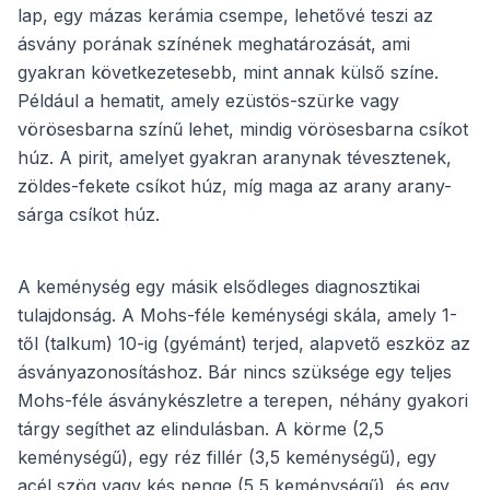
lap, egy mázas kerámia csempe, lehetővé teszi az
ásvány porának színének meghatározását, ami
gyakran következetesebb, mint annak külső színe.
Például a hematit, amely ezüstös-szürke vagy
vörösesbarna színű lehet, mindig vörösesbarna csíkot
húz. A pirit, amelyet gyakran aranynak tévesztenek,
zöldes-fekete csíkot húz, míg maga az arany arany-
sárga csíkot húz.
A keménység egy másik elsődleges diagnosztikai
tulajdonság. A Mohs-féle keménységi skála, amely 1-
től (talkum) 10-ig (gyémánt) terjed, alapvető eszköz az
ásványazonosításhoz. Bár nincs szüksége egy teljes
Mohs-féle ásványkészletre a terepen, néhány gyakori
tárgy segíthet az elindulásban. A körme (2,5
keménységű), egy réz fillér (3,5 keménységű), egy
acél szög vagy kés penge (5,5 keménységű), és egy