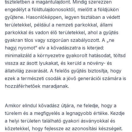
tiszteletben a magántulajdont. Mindig szerezzen
engedélyt a földtulajdonosoktól, mielőtt a földjükön
gyűjtene. Hasonlóképpen, legyen tisztában a védett
területekkel, például a nemzeti parkokkal, állami
parkokkal és vadon élő területekkel, ahol a gyűjtés
gyakran tilos vagy szigorúan szabályozott. A „ne
hagyj nyomot” elv a kővadászatra is kiterjed:
minimalizáld a környezetre gyakorolt ​​hatásodat, töltsd
vissza az ásott lyukakat, és kerüld a növény- és
állatvilág zavarását. A felelős gyűjtés biztosítja, hogy
ezek a természeti csodák a jövő generációi számára is
hozzáférhetőek maradjanak.
Amikor elindul kővadász útjára, ne feledje, hogy a
türelem és a megfigyelés a legnagyobb értéke. Kezdje
a helyi területen található gyakori ásványokkal és
kőzetekkel, hogy fejlessze az azonosítási készségeit.