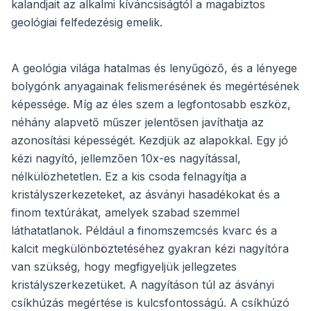
kalandjait az alkalmi kíváncsiságtól a magabiztos
geológiai felfedezésig emelik.
A geológia világa hatalmas és lenyűgöző, és a lényege
bolygónk anyagainak felismerésének és megértésének
képessége. Míg az éles szem a legfontosabb eszköz,
néhány alapvető műszer jelentősen javíthatja az
azonosítási képességét. Kezdjük az alapokkal. Egy jó
kézi nagyító, jellemzően 10x-es nagyítással,
nélkülözhetetlen. Ez a kis csoda felnagyítja a
kristályszerkezeteket, az ásványi hasadékokat és a
finom textúrákat, amelyek szabad szemmel
láthatatlanok. Például a finomszemcsés kvarc és a
kalcit megkülönböztetéséhez gyakran kézi nagyítóra
van szükség, hogy megfigyeljük jellegzetes
kristályszerkezetüket. A nagyításon túl az ásványi
csíkhúzás megértése is kulcsfontosságú. A csíkhúzó