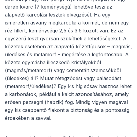
darab kvarc (7 keménységű) lehetővé teszi az
alapvető karcolási tesztek elvégzését. Ha egy
ismeretlen ásvány megkarcolja a körmét, de nem egy
réz fillért, keménysége 2,5 és 3,5 között van. Ez az
egyszerű teszt gyorsan szűkítheti a lehetőségeket. A
kőzetek esetében az alapvető kőzettípusok – magmás,
üledékes és metamorf – megértése a legfontosabb. A
kőzete egymásba illeszkedő kristályokból
(magmás/metamorf) vagy cementált szemcsékből
(üledékes) áll? Mutat rétegződést vagy palásodást
(metamorf/üledékes)? Egy kis híg sósav hasznos lehet
a karbonátok, például a kalcit azonosításához, amely
erősen pezsegni (habzik) fog. Mindig vigyen magával
egy kis cseppentő flakont a biztonság és a pontosság
érdekében a savval.