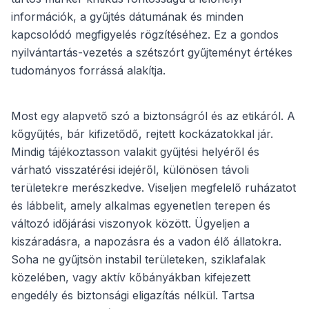
információk, a gyűjtés dátumának és minden
kapcsolódó megfigyelés rögzítéséhez. Ez a gondos
nyilvántartás-vezetés a szétszórt gyűjteményt értékes
tudományos forrássá alakítja.
Most egy alapvető szó a biztonságról és az etikáról. A
kőgyűjtés, bár kifizetődő, rejtett kockázatokkal jár.
Mindig tájékoztasson valakit gyűjtési helyéről és
várható visszatérési idejéről, különösen távoli
területekre merészkedve. Viseljen megfelelő ruházatot
és lábbelit, amely alkalmas egyenetlen terepen és
változó időjárási viszonyok között. Ügyeljen a
kiszáradásra, a napozásra és a vadon élő állatokra.
Soha ne gyűjtsön instabil területeken, sziklafalak
közelében, vagy aktív kőbányákban kifejezett
engedély és biztonsági eligazítás nélkül. Tartsa