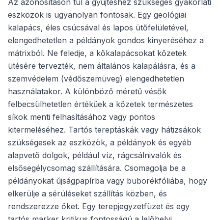
Az azonosításon túl a gyűjtéshez szükséges gyakorlati
eszközök is ugyanolyan fontosak. Egy geológiai
kalapács, éles csúcsával és lapos ütőfelületével,
elengedhetetlen a példányok gondos kinyeréséhez a
mátrixból. Ne feledje, a kőkalapácsokat kőzetek
ütésére tervezték, nem általános kalapálásra, és a
szemvédelem (védőszemüveg) elengedhetetlen
használatakor. A különböző méretű vésők
felbecsülhetetlen értékűek a kőzetek természetes
síkok menti felhasításához vagy pontos
kitermeléséhez. Tartós tereptáskák vagy hátizsákok
szükségesek az eszközök, a példányok és egyéb
alapvető dolgok, például víz, rágcsálnivalók és
elsősegélycsomag szállítására. Csomagolja be a
példányokat újságpapírba vagy buborékfóliába, hogy
elkerülje a sérüléseket szállítás közben, és
rendszerezze őket. Egy terepjegyzetfüzet és egy
tartós marker kritikus fontosságú a lelőhelyi