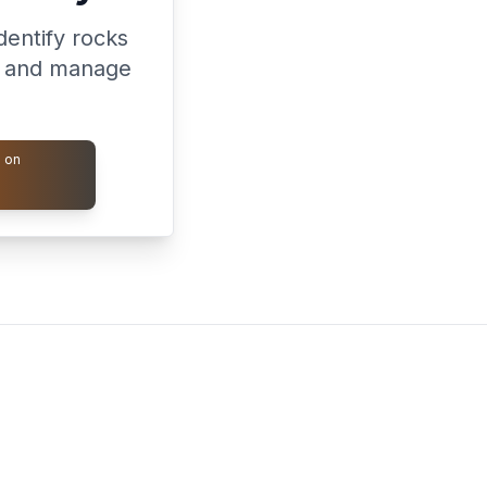
dentify rocks
n, and manage
 on