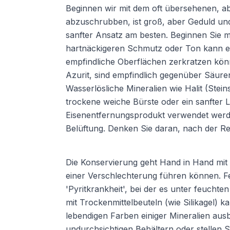
Beginnen wir mit dem oft übersehenen, abe
abzuschrubben, ist groß, aber Geduld und 
sanfter Ansatz am besten. Beginnen Sie 
hartnäckigeren Schmutz oder Ton kann ein
empfindliche Oberflächen zerkratzen können
Azurit, sind empfindlich gegenüber Säur
Wasserlösliche Mineralien wie Halit (Stein
trockene weiche Bürste oder ein sanfter L
Eisenentfernungsprodukt verwendet werden
Belüftung. Denken Sie daran, nach der R
Die Konservierung geht Hand in Hand mit
einer Verschlechterung führen können. Feuc
'Pyritkrankheit', bei der es unter feuchte
mit Trockenmittelbeuteln (wie Silikagel) 
lebendigen Farben einiger Mineralien ausb
undurchsichtigen Behältern oder stellen