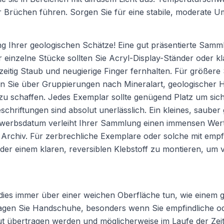
er Brüchen führen. Sorgen Sie für eine stabile, moderate
g Ihrer geologischen Schätze! Eine gut präsentierte Samm
einzelne Stücke sollten Sie Acryl-Display-Ständer oder kla
eitig Staub und neugierige Finger fernhalten. Für größere
ten Sie über Gruppierungen nach Mineralart, geologischer
u schaffen. Jedes Exemplar sollte genügend Platz um si
chriftungen sind absolut unerlässlich. Ein kleines, sauber
werbsdatum verleiht Ihrer Sammlung einen immensen Wert
Archiv. Für zerbrechliche Exemplare oder solche mit empfind
der einem klaren, reversiblen Klebstoff zu montieren, um
ies immer über einer weichen Oberfläche tun, wie einem g
ragen Sie Handschuhe, besonders wenn Sie empfindliche o
ut übertragen werden und möglicherweise im Laufe der Ze