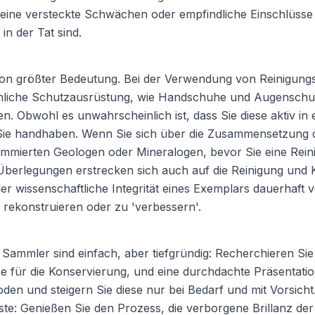
teine versteckte Schwächen oder empfindliche Einschlüsse
in der Tat sind.
 von größter Bedeutung. Bei der Verwendung von Reinigung
önliche Schutzausrüstung, wie Handschuhe und Augenschutz
en. Obwohl es unwahrscheinlich ist, dass Sie diese aktiv 
s Sie handhaben. Wenn Sie sich über die Zusammensetzung
nommierten Geologen oder Mineralogen, bevor Sie eine Rein
Überlegungen erstrecken sich auch auf die Reinigung und K
r wissenschaftliche Integrität eines Exemplars dauerhaft ve
u rekonstruieren oder zu 'verbessern'.
s Sammler sind einfach, aber tiefgründig: Recherchieren Si
isse für die Konservierung, und eine durchdachte Präsenta
en und steigern Sie diese nur bei Bedarf und mit Vorsicht.
gste: Genießen Sie den Prozess, die verborgene Brillanz 