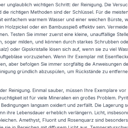
r unglaublich wichtigen Schritt: der Reinigung. Die Versu
die richtigen Methoden sind der Schlüssel. Für die meisten
mit einfachem warmem Wasser und einer weichen Bürste, wi
 Holzpickel oder ein Bambusspieß effektiv sein. Vermeide
. Testen Sie immer zuerst eine kleine, unauffällige Stelle
en, sogar milden, und können durch starkes Schrubben ode
salz) oder Gipskristalle lösen sich auf, wenn sie zu viel Was
uftgebläse vorzuziehen. Wenn Ihr Exemplar mit Eisenflecken
, aber befolgen Sie immer sorgfältig die Anweisungen des
einigung gründlich abzuspülen, um Rückstände zu entferne
 der Reinigung. Einmal sauber, müssen Ihre Exemplare vor
htigkeit ist für viele Mineralien ein großes Problem. Pyrit 
n Bedingungen langsam oxidiert und zerfällt. Die Lagerung 
kann ihre Lebensdauer erheblich verlängern. Licht, insbeson
leichen. Amethyst, Fluorit und Rosenquarz sind besonders a
 Sie sie in Bereichen mit diffusem Licht aus. Temperatur