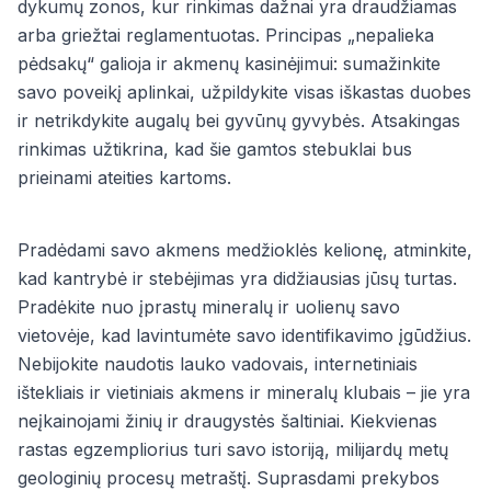
dykumų zonos, kur rinkimas dažnai yra draudžiamas
arba griežtai reglamentuotas. Principas „nepalieka
pėdsakų“ galioja ir akmenų kasinėjimui: sumažinkite
savo poveikį aplinkai, užpildykite visas iškastas duobes
ir netrikdykite augalų bei gyvūnų gyvybės. Atsakingas
rinkimas užtikrina, kad šie gamtos stebuklai bus
prieinami ateities kartoms.
Pradėdami savo akmens medžioklės kelionę, atminkite,
kad kantrybė ir stebėjimas yra didžiausias jūsų turtas.
Pradėkite nuo įprastų mineralų ir uolienų savo
vietovėje, kad lavintumėte savo identifikavimo įgūdžius.
Nebijokite naudotis lauko vadovais, internetiniais
ištekliais ir vietiniais akmens ir mineralų klubais – jie yra
neįkainojami žinių ir draugystės šaltiniai. Kiekvienas
rastas egzempliorius turi savo istoriją, milijardų metų
geologinių procesų metraštį. Suprasdami prekybos