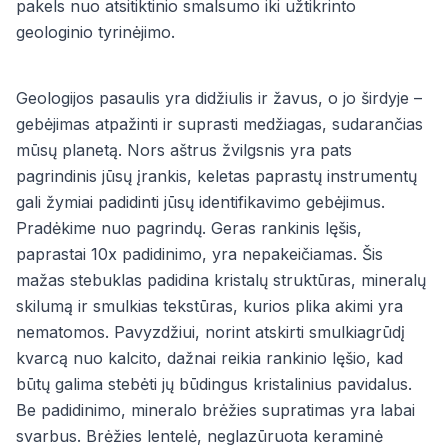
pakels nuo atsitiktinio smalsumo iki užtikrinto
geologinio tyrinėjimo.
Geologijos pasaulis yra didžiulis ir žavus, o jo širdyje –
gebėjimas atpažinti ir suprasti medžiagas, sudarančias
mūsų planetą. Nors aštrus žvilgsnis yra pats
pagrindinis jūsų įrankis, keletas paprastų instrumentų
gali žymiai padidinti jūsų identifikavimo gebėjimus.
Pradėkime nuo pagrindų. Geras rankinis lęšis,
paprastai 10x padidinimo, yra nepakeičiamas. Šis
mažas stebuklas padidina kristalų struktūras, mineralų
skilumą ir smulkias tekstūras, kurios plika akimi yra
nematomos. Pavyzdžiui, norint atskirti smulkiagrūdį
kvarcą nuo kalcito, dažnai reikia rankinio lęšio, kad
būtų galima stebėti jų būdingus kristalinius pavidalus.
Be padidinimo, mineralo brėžies supratimas yra labai
svarbus. Brėžies lentelė, neglazūruota keraminė