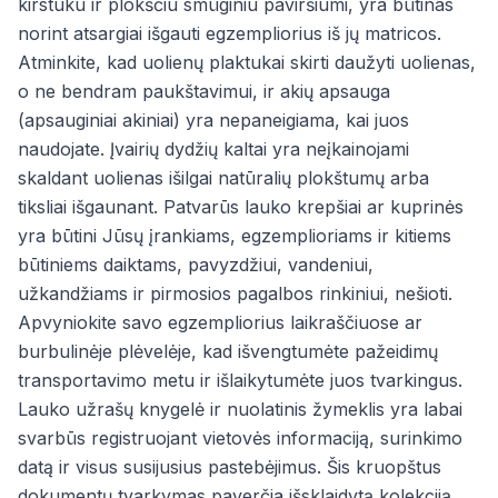
kirstuku ir plokščiu smūginiu paviršiumi, yra būtinas
norint atsargiai išgauti egzempliorius iš jų matricos.
Atminkite, kad uolienų plaktukai skirti daužyti uolienas,
o ne bendram paukštavimui, ir akių apsauga
(apsauginiai akiniai) yra nepaneigiama, kai juos
naudojate. Įvairių dydžių kaltai yra neįkainojami
skaldant uolienas išilgai natūralių plokštumų arba
tiksliai išgaunant. Patvarūs lauko krepšiai ar kuprinės
yra būtini Jūsų įrankiams, egzemplioriams ir kitiems
būtiniems daiktams, pavyzdžiui, vandeniui,
užkandžiams ir pirmosios pagalbos rinkiniui, nešioti.
Apvyniokite savo egzempliorius laikraščiuose ar
burbulinėje plėvelėje, kad išvengtumėte pažeidimų
transportavimo metu ir išlaikytumėte juos tvarkingus.
Lauko užrašų knygelė ir nuolatinis žymeklis yra labai
svarbūs registruojant vietovės informaciją, surinkimo
datą ir visus susijusius pastebėjimus. Šis kruopštus
dokumentų tvarkymas paverčia išsklaidytą kolekciją