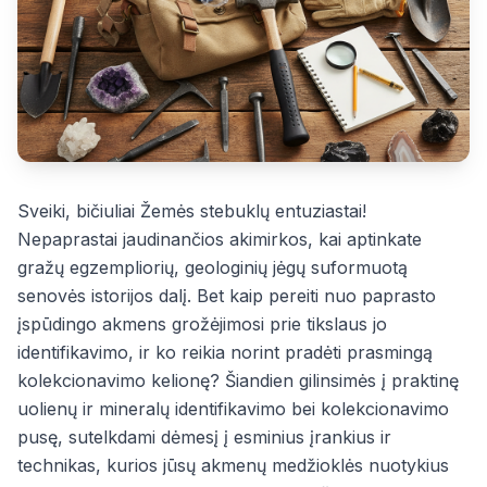
Sveiki, bičiuliai Žemės stebuklų entuziastai!
Nepaprastai jaudinančios akimirkos, kai aptinkate
gražų egzempliorių, geologinių jėgų suformuotą
senovės istorijos dalį. Bet kaip pereiti nuo paprasto
įspūdingo akmens grožėjimosi prie tikslaus jo
identifikavimo, ir ko reikia norint pradėti prasmingą
kolekcionavimo kelionę? Šiandien gilinsimės į praktinę
uolienų ir mineralų identifikavimo bei kolekcionavimo
pusę, sutelkdami dėmesį į esminius įrankius ir
technikas, kurios jūsų akmenų medžioklės nuotykius