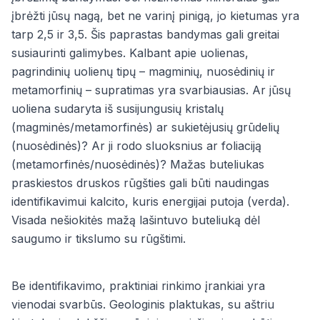
įbrėžti jūsų nagą, bet ne varinį pinigą, jo kietumas yra
tarp 2,5 ir 3,5. Šis paprastas bandymas gali greitai
susiaurinti galimybes. Kalbant apie uolienas,
pagrindinių uolienų tipų – magminių, nuosėdinių ir
metamorfinių – supratimas yra svarbiausias. Ar jūsų
uoliena sudaryta iš susijungusių kristalų
(magminės/metamorfinės) ar sukietėjusių grūdelių
(nuosėdinės)? Ar ji rodo sluoksnius ar foliaciją
(metamorfinės/nuosėdinės)? Mažas buteliukas
praskiestos druskos rūgšties gali būti naudingas
identifikavimui kalcito, kuris energijai putoja (verda).
Visada nešiokitės mažą lašintuvo buteliuką dėl
saugumo ir tikslumo su rūgštimi.
Be identifikavimo, praktiniai rinkimo įrankiai yra
vienodai svarbūs. Geologinis plaktukas, su aštriu