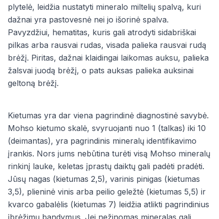
plytelė, leidžia nustatyti mineralo miltelių spalvą, kuri
dažnai yra pastovesnė nei jo išorinė spalva.
Pavyzdžiui, hematitas, kuris gali atrodyti sidabriškai
pilkas arba rausvai rudas, visada palieka rausvai rudą
brėžį. Piritas, dažnai klaidingai laikomas auksu, palieka
žalsvai juodą brėžį, o pats auksas palieka auksinai
geltoną brėžį.
Kietumas yra dar viena pagrindinė diagnostinė savybė.
Mohso kietumo skalė, svyruojanti nuo 1 (talkas) iki 10
(deimantas), yra pagrindinis mineralų identifikavimo
įrankis. Nors jums nebūtina turėti visą Mohso mineralų
rinkinį lauke, keletas įprastų daiktų gali padėti pradėti.
Jūsų nagas (kietumas 2,5), varinis pinigas (kietumas
3,5), plieninė vinis arba peilio geležtė (kietumas 5,5) ir
kvarco gabalėlis (kietumas 7) leidžia atlikti pagrindinius
įbrėžimų bandymus. Jei nežinomas mineralas gali