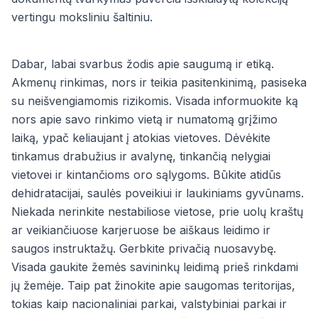
vertingu moksliniu šaltiniu.
Dabar, labai svarbus žodis apie saugumą ir etiką.
Akmenų rinkimas, nors ir teikia pasitenkinimą, pasiseka
su neišvengiamomis rizikomis. Visada informuokite ką
nors apie savo rinkimo vietą ir numatomą grįžimo
laiką, ypač keliaujant į atokias vietoves. Dėvėkite
tinkamus drabužius ir avalynę, tinkančią nelygiai
vietovei ir kintančioms oro sąlygoms. Būkite atidūs
dehidratacijai, saulės poveikiui ir laukiniams gyvūnams.
Niekada nerinkite nestabiliose vietose, prie uolų kraštų
ar veikiančiuose karjeruose be aiškaus leidimo ir
saugos instruktažų. Gerbkite privačią nuosavybę.
Visada gaukite žemės savininkų leidimą prieš rinkdami
jų žemėje. Taip pat žinokite apie saugomas teritorijas,
tokias kaip nacionaliniai parkai, valstybiniai parkai ir