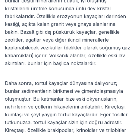
bunlar çeşitli minerallerin büyük, iyi oluşmuş
kristallerini üretme konusunda ünlü dev kristal
fabrikalarıdır. Özellikle erozyonun kayaçları derinden
kestiği, açıkta kalan granit veya gnays alanlarına
bakın. Bazalt gibi dış püskürük kayaçlar, genellikle
zeolitler, agatlar veya diğer ikincil minerallerle
kaplanabilecek veziküller (delikler olarak soğumuş gaz
kabarcıkları) içerir. Volkanik alanlar, özellikle eski lav
akıntıları, bunlar için başlıca noktalardır.
Daha sonra, tortul kayaçlar dünyasına dalıyoruz;
bunlar sedimentlerin birikmesi ve çimentolaşmasıyla
oluşmuştur. Bu katmanlar bize eski okyanusların,
nehirlerin ve çöllerin hikayelerini anlatabilir. Kireçtaşı,
kumtaşı ve şeyl yaygın tortul kayaçlardır. Eğer fosiller
tutkunuzsa, tortul kayaçlar sizin için doğru adrestir.
Kireçtaşı, özellikle brakipodlar, krinoidler ve trilobitler