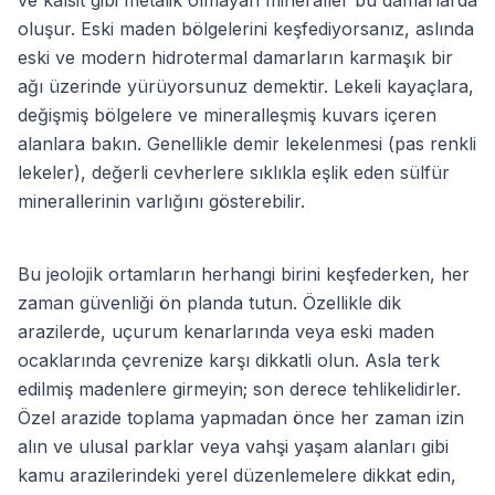
ve kalsit gibi metalik olmayan mineraller bu damarlarda
oluşur. Eski maden bölgelerini keşfediyorsanız, aslında
eski ve modern hidrotermal damarların karmaşık bir
ağı üzerinde yürüyorsunuz demektir. Lekeli kayaçlara,
değişmiş bölgelere ve mineralleşmiş kuvars içeren
alanlara bakın. Genellikle demir lekelenmesi (pas renkli
lekeler), değerli cevherlere sıklıkla eşlik eden sülfür
minerallerinin varlığını gösterebilir.
Bu jeolojik ortamların herhangi birini keşfederken, her
zaman güvenliği ön planda tutun. Özellikle dik
arazilerde, uçurum kenarlarında veya eski maden
ocaklarında çevrenize karşı dikkatli olun. Asla terk
edilmiş madenlere girmeyin; son derece tehlikelidirler.
Özel arazide toplama yapmadan önce her zaman izin
alın ve ulusal parklar veya vahşi yaşam alanları gibi
kamu arazilerindeki yerel düzenlemelere dikkat edin,