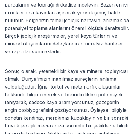
parçalarını ve toprağı dikkatlice inceleyin. Bazen en iyi
örnekler ana kayadan aşınarak yere düşmüş halde
bulunur. Bölgenizin temel jeolojik haritasını anlamak da
potansiyel toplama alanlarını önemli ölçüde daraltabilir.
Birçok jeolojik araştırmalar, yerel kaya türlerini ve
mineral oluşumlarını detaylandıran ücretsiz haritalar
ve raporlar sunmaktadır.
Sonuç olarak, yetenekli bir kaya ve mineral toplayıcısı
olmak, Dünya'mızın inanılmaz süreçlerini anlama
yolculuğudur. İğne, tortul ve metamorfik oluşumlar
hakkında bilgi edinerek ve barındırdıkları potansiyeli
tanıyarak, sadece kaya aramıyorsunuz; gezegenin
engin otobiyografisini çözüyorsunuz. Öyleyse, bilgiyle
donatın kendinizi, merakınızı kucaklayın ve bir sonraki
büyük jeolojik maceranıza sorumlu bir şekilde ve bilgili
bir gözle başlayın. Mutlu avlar, ve kaya çantalarınız