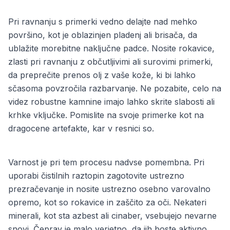
Pri ravnanju s primerki vedno delajte nad mehko
površino, kot je oblazinjen pladenj ali brisača, da
ublažite morebitne naključne padce. Nosite rokavice,
zlasti pri ravnanju z občutljivimi ali surovimi primerki,
da preprečite prenos olj z vaše kože, ki bi lahko
sčasoma povzročila razbarvanje. Ne pozabite, celo na
videz robustne kamnine imajo lahko skrite slabosti ali
krhke vključke. Pomislite na svoje primerke kot na
dragocene artefakte, kar v resnici so.
Varnost je pri tem procesu nadvse pomembna. Pri
uporabi čistilnih raztopin zagotovite ustrezno
prezračevanje in nosite ustrezno osebno varovalno
opremo, kot so rokavice in zaščito za oči. Nekateri
minerali, kot sta azbest ali cinaber, vsebujejo nevarne
snovi. Čeprav je malo verjetno, da jih boste aktivno