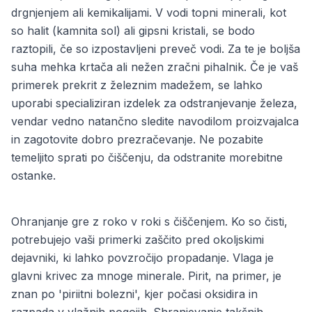
drgnjenjem ali kemikalijami. V vodi topni minerali, kot
so halit (kamnita sol) ali gipsni kristali, se bodo
raztopili, če so izpostavljeni preveč vodi. Za te je boljša
suha mehka krtača ali nežen zračni pihalnik. Če je vaš
primerek prekrit z železnim madežem, se lahko
uporabi specializiran izdelek za odstranjevanje železa,
vendar vedno natančno sledite navodilom proizvajalca
in zagotovite dobro prezračevanje. Ne pozabite
temeljito sprati po čiščenju, da odstranite morebitne
ostanke.
Ohranjanje gre z roko v roki s čiščenjem. Ko so čisti,
potrebujejo vaši primerki zaščito pred okoljskimi
dejavniki, ki lahko povzročijo propadanje. Vlaga je
glavni krivec za mnoge minerale. Pirit, na primer, je
znan po 'piriitni bolezni', kjer počasi oksidira in