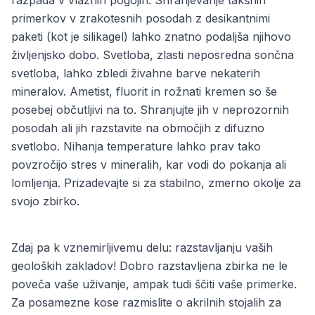
razpada v vlažnih pogojih. Shranjevanje takšnih
primerkov v zrakotesnih posodah z desikantnimi
paketi (kot je silikagel) lahko znatno podaljša njihovo
življenjsko dobo. Svetloba, zlasti neposredna sončna
svetloba, lahko zbledi živahne barve nekaterih
mineralov. Ametist, fluorit in rožnati kremen so še
posebej občutljivi na to. Shranjujte jih v neprozornih
posodah ali jih razstavite na območjih z difuzno
svetlobo. Nihanja temperature lahko prav tako
povzročijo stres v mineralih, kar vodi do pokanja ali
lomljenja. Prizadevajte si za stabilno, zmerno okolje za
svojo zbirko.
Zdaj pa k vznemirljivemu delu: razstavljanju vaših
geoloških zakladov! Dobro razstavljena zbirka ne le
poveča vaše uživanje, ampak tudi ščiti vaše primerke.
Za posamezne kose razmislite o akrilnih stojalih za