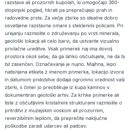
razstave ali prozornih kupolah, ki omogočajo 360-
stopinjski pogled, hkrati pa preprečujejo prah in
radovedne prste. Za večje zbirke so idealne dobro
osvetljene razstavne omare s steklenimi policami. Pri
urejanju razmislite o združevanju po vrsti minerala,
geološki lokaciji ali celo barvi, da ustvarite vizualno
privlačne ureditve. Vsak primerek naj ima dovolj
prostora okoli sebe, da ga lahko občudujete, ne da bi
bil zasenčen. Označevanje je nujno. Majhna, lepo
natisnjena etiketa z imenom primerka, lokacijo izvora
in datumom pridobitve dodaja ogromno vrednost vaši
zbirki, s čimer jo preoblikuje iz kupa kamnov v
dokumentiran geološki arhiv. Za krhke primerke ali
tiste z občutljivimi kristalnimi strukturami razmislite o
pritrditvi z muzejskim voskom ali prozornim,
reverzibilnim lepilom, da preprečite naključne
poškodbe zaradi udarcev ali padcev.