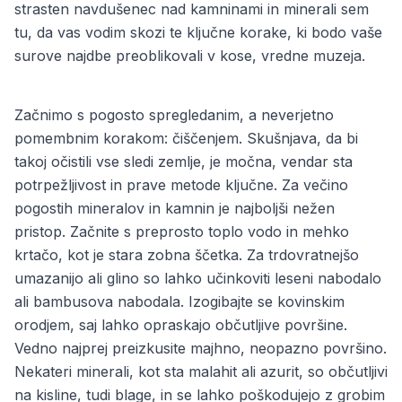
strasten navdušenec nad kamninami in minerali sem
tu, da vas vodim skozi te ključne korake, ki bodo vaše
surove najdbe preoblikovali v kose, vredne muzeja.
Začnimo s pogosto spregledanim, a neverjetno
pomembnim korakom: čiščenjem. Skušnjava, da bi
takoj očistili vse sledi zemlje, je močna, vendar sta
potrpežljivost in prave metode ključne. Za večino
pogostih mineralov in kamnin je najboljši nežen
pristop. Začnite s preprosto toplo vodo in mehko
krtačo, kot je stara zobna ščetka. Za trdovratnejšo
umazanijo ali glino so lahko učinkoviti leseni nabodalo
ali bambusova nabodala. Izogibajte se kovinskim
orodjem, saj lahko opraskajo občutljive površine.
Vedno najprej preizkusite majhno, neopazno površino.
Nekateri minerali, kot sta malahit ali azurit, so občutljivi
na kisline, tudi blage, in se lahko poškodujejo z grobim