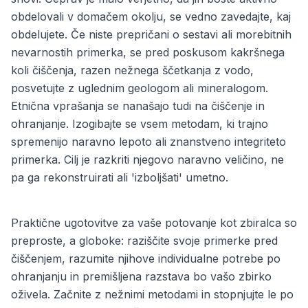
obdelovali v domačem okolju, se vedno zavedajte, kaj
obdelujete. Če niste prepričani o sestavi ali morebitnih
nevarnostih primerka, se pred poskusom kakršnega
koli čiščenja, razen nežnega ščetkanja z vodo,
posvetujte z uglednim geologom ali mineralogom.
Etnična vprašanja se nanašajo tudi na čiščenje in
ohranjanje. Izogibajte se vsem metodam, ki trajno
spremenijo naravno lepoto ali znanstveno integriteto
primerka. Cilj je razkriti njegovo naravno veličino, ne
pa ga rekonstruirati ali 'izboljšati' umetno.
Praktične ugotovitve za vaše potovanje kot zbiralca so
preproste, a globoke: raziščite svoje primerke pred
čiščenjem, razumite njihove individualne potrebe po
ohranjanju in premišljena razstava bo vašo zbirko
oživela. Začnite z nežnimi metodami in stopnjujte le po