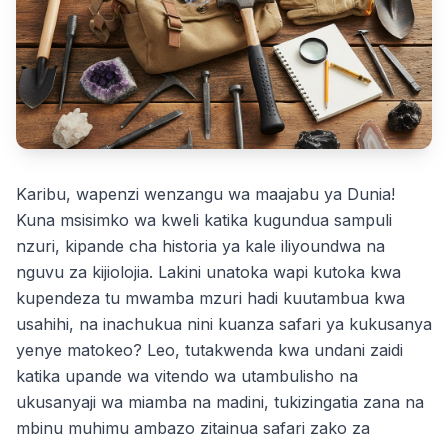
Karibu, wapenzi wenzangu wa maajabu ya Dunia!
Kuna msisimko wa kweli katika kugundua sampuli
nzuri, kipande cha historia ya kale iliyoundwa na
nguvu za kijiolojia. Lakini unatoka wapi kutoka kwa
kupendeza tu mwamba mzuri hadi kuutambua kwa
usahihi, na inachukua nini kuanza safari ya kukusanya
yenye matokeo? Leo, tutakwenda kwa undani zaidi
katika upande wa vitendo wa utambulisho na
ukusanyaji wa miamba na madini, tukizingatia zana na
mbinu muhimu ambazo zitainua safari zako za