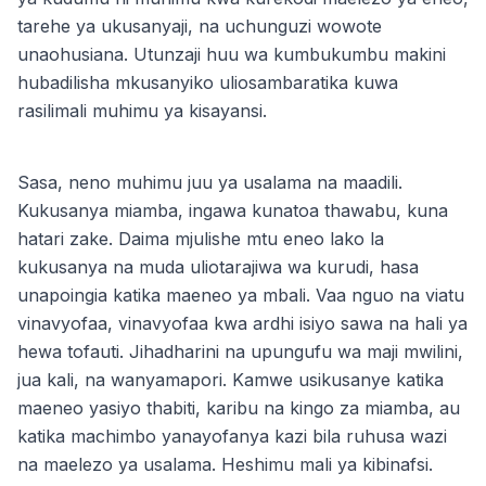
tarehe ya ukusanyaji, na uchunguzi wowote
unaohusiana. Utunzaji huu wa kumbukumbu makini
hubadilisha mkusanyiko uliosambaratika kuwa
rasilimali muhimu ya kisayansi.
Sasa, neno muhimu juu ya usalama na maadili.
Kukusanya miamba, ingawa kunatoa thawabu, kuna
hatari zake. Daima mjulishe mtu eneo lako la
kukusanya na muda uliotarajiwa wa kurudi, hasa
unapoingia katika maeneo ya mbali. Vaa nguo na viatu
vinavyofaa, vinavyofaa kwa ardhi isiyo sawa na hali ya
hewa tofauti. Jihadharini na upungufu wa maji mwilini,
jua kali, na wanyamapori. Kamwe usikusanye katika
maeneo yasiyo thabiti, karibu na kingo za miamba, au
katika machimbo yanayofanya kazi bila ruhusa wazi
na maelezo ya usalama. Heshimu mali ya kibinafsi.