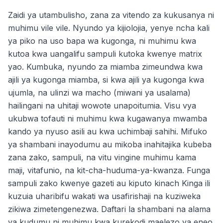
Zaidi ya utambulisho, zana za vitendo za kukusanya ni
muhimu vile vile. Nyundo ya kijiolojia, yenye ncha kali
ya piko na uso bapa wa kugonga, ni muhimu kwa
kutoa kwa uangalifu sampuli kutoka kwenye matrix
yao. Kumbuka, nyundo za miamba zimeundwa kwa
ajili ya kugonga miamba, si kwa ajili ya kugonga kwa
ujumla, na ulinzi wa macho (miwani ya usalama)
hailingani na uhitaji wowote unapoitumia. Visu vya
ukubwa tofauti ni muhimu kwa kugawanya mwamba
kando ya nyuso asili au kwa uchimbaji sahihi. Mifuko
ya shambani inayodumu au mikoba inahitajika kubeba
zana zako, sampuli, na vitu vingine muhimu kama
maji, vitafunio, na kit-cha-huduma-ya-kwanza. Funga
sampuli zako kwenye gazeti au kiputo kinach Kinga ili
kuzuia uharibifu wakati wa usafirishaji na kuziweka
zikiwa zimetengenezwa. Daftari la shambani na alama
ya kudumu ni muhimu kwa kurekodi maelezo ya eneo,