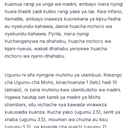
kuamua rangi ya unga wa madini, ambayo mara nyingi
huwa thabiti zaidi kuliko rangi yake ya nje. Kwa mfano,
hematite, ambayo inaweza kuonekana ya kijivu-fedha
au nyekundu-kahawia, daima huacha mchoro wa
nyekundu-kahawia. Pyrite, mara nyingi
huchanganywa na dhahabu, huacha mchoro wa
kijani-nyeusi, wakati dhahabu yenyewe huacha
mchoro wa njano-dhahabu.
Ugumu ni sifa nyingine muhimu ya utambuzi. Kiwango
cha Ugumu cha Mohs, kinachoanzia 1 (talc) hadi 10
(almasi), ni zana muhimu kwa utambulisho wa madini.
Ingawa hauitaji seti kamili ya madini ya Mohs
shambani, vitu vichache vya kawaida vinaweza
kukusaidia kuanza. Kucha yako (ugumu 2.5), senti ya
shaba (ugumu 3.5), msumari wa chuma au kisu
(ugumu 5.5), na kipande cha quartz (ugumu 7)