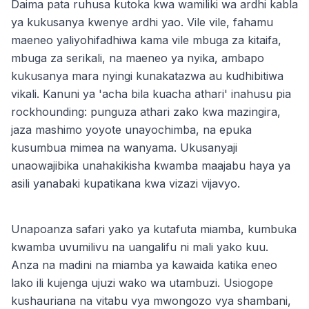
Daima pata ruhusa kutoka kwa wamiliki wa ardhi kabla
ya kukusanya kwenye ardhi yao. Vile vile, fahamu
maeneo yaliyohifadhiwa kama vile mbuga za kitaifa,
mbuga za serikali, na maeneo ya nyika, ambapo
kukusanya mara nyingi kunakatazwa au kudhibitiwa
vikali. Kanuni ya 'acha bila kuacha athari' inahusu pia
rockhounding: punguza athari zako kwa mazingira,
jaza mashimo yoyote unayochimba, na epuka
kusumbua mimea na wanyama. Ukusanyaji
unaowajibika unahakikisha kwamba maajabu haya ya
asili yanabaki kupatikana kwa vizazi vijavyo.
Unapoanza safari yako ya kutafuta miamba, kumbuka
kwamba uvumilivu na uangalifu ni mali yako kuu.
Anza na madini na miamba ya kawaida katika eneo
lako ili kujenga ujuzi wako wa utambuzi. Usiogope
kushauriana na vitabu vya mwongozo vya shambani,