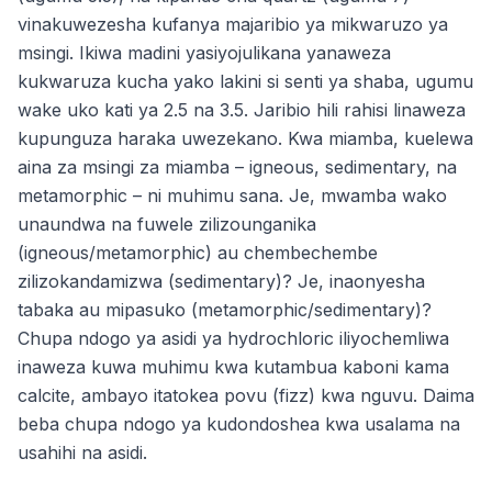
vinakuwezesha kufanya majaribio ya mikwaruzo ya
msingi. Ikiwa madini yasiyojulikana yanaweza
kukwaruza kucha yako lakini si senti ya shaba, ugumu
wake uko kati ya 2.5 na 3.5. Jaribio hili rahisi linaweza
kupunguza haraka uwezekano. Kwa miamba, kuelewa
aina za msingi za miamba – igneous, sedimentary, na
metamorphic – ni muhimu sana. Je, mwamba wako
unaundwa na fuwele zilizounganika
(igneous/metamorphic) au chembechembe
zilizokandamizwa (sedimentary)? Je, inaonyesha
tabaka au mipasuko (metamorphic/sedimentary)?
Chupa ndogo ya asidi ya hydrochloric iliyochemliwa
inaweza kuwa muhimu kwa kutambua kaboni kama
calcite, ambayo itatokea povu (fizz) kwa nguvu. Daima
beba chupa ndogo ya kudondoshea kwa usalama na
usahihi na asidi.