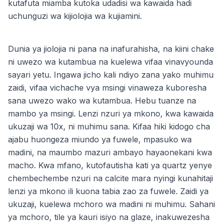
kutafuta miamba kutoka udadisi wa kawaida hadi
uchunguzi wa kijiolojia wa kujiamini.
Dunia ya jiolojia ni pana na inafurahisha, na kiini chake
ni uwezo wa kutambua na kuelewa vifaa vinavyounda
sayari yetu. Ingawa jicho kali ndiyo zana yako muhimu
zaidi, vifaa vichache vya msingi vinaweza kuboresha
sana uwezo wako wa kutambua. Hebu tuanze na
mambo ya msingi. Lenzi nzuri ya mkono, kwa kawaida
ukuzaji wa 10x, ni muhimu sana. Kifaa hiki kidogo cha
ajabu huongeza miundo ya fuwele, mpasuko wa
madini, na maumbo mazuri ambayo hayaonekani kwa
macho. Kwa mfano, kutofautisha kati ya quartz yenye
chembechembe nzuri na calcite mara nyingi kunahitaji
lenzi ya mkono ili kuona tabia zao za fuwele. Zaidi ya
ukuzaji, kuelewa mchoro wa madini ni muhimu. Sahani
ya mchoro, tile ya kauri isiyo na glaze, inakuwezesha